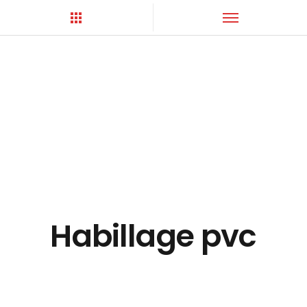
Hortica-Couverture
Toiture Charentaise
Habillage pvc