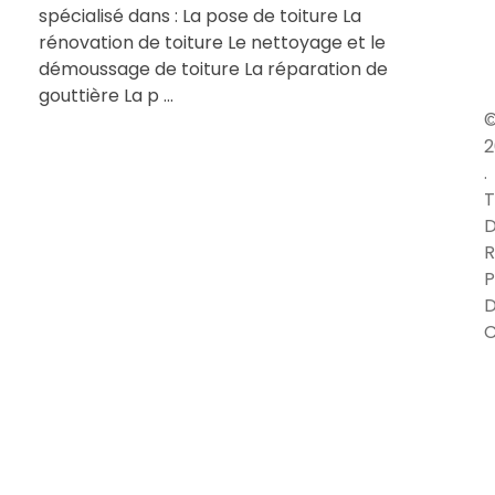
spécialisé dans : La pose de toiture La
rénovation de toiture Le nettoyage et le
démoussage de toiture La réparation de
gouttière La p ...
2
.
T
D
R
P
C