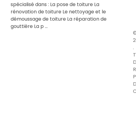
spécialisé dans : La pose de toiture La
rénovation de toiture Le nettoyage et le
démoussage de toiture La réparation de
gouttière La p ...
2
.
T
D
R
P
C