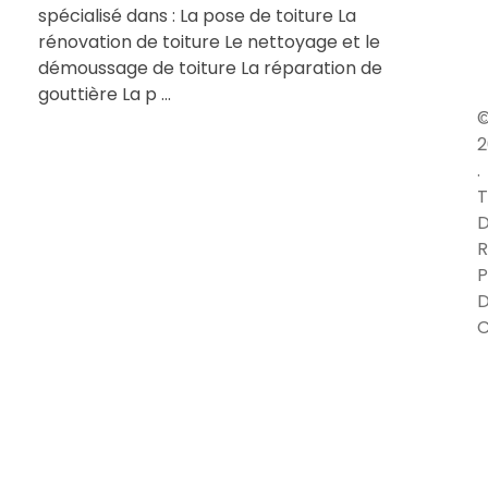
spécialisé dans : La pose de toiture La
rénovation de toiture Le nettoyage et le
démoussage de toiture La réparation de
gouttière La p ...
2
.
T
D
R
P
C