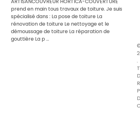
ARTISANCOUVREUR HORTICA-COUVERTURE
prend en main tous travaux de toiture. Je suis
spécialisé dans : La pose de toiture La
rénovation de toiture Le nettoyage et le
démoussage de toiture La réparation de
gouttière La p ...
2
.
T
D
R
P
C