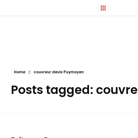
Hortica-Couverture
Toiture Charentaise
Home
couvreur devis Puymoyen
Posts tagged: couvr