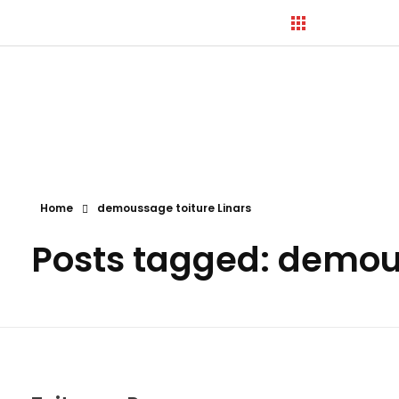
Hortica-Couverture
Toiture Charentaise
Home
demoussage toiture Linars
Posts tagged: demous