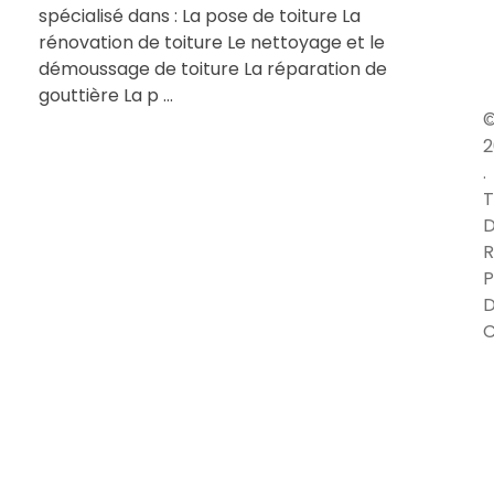
spécialisé dans : La pose de toiture La
rénovation de toiture Le nettoyage et le
démoussage de toiture La réparation de
gouttière La p ...
2
.
T
D
R
P
C