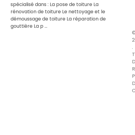
spécialisé dans : La pose de toiture La
rénovation de toiture Le nettoyage et le
démoussage de toiture La réparation de
gouttière La p ...
2
.
T
D
R
P
C