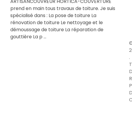
ARTISANCOUVREUR HORTICA-COUVERTURE
prend en main tous travaux de toiture. Je suis
spécialisé dans : La pose de toiture La
rénovation de toiture Le nettoyage et le
démoussage de toiture La réparation de
gouttière La p ...
2
.
T
D
R
P
C