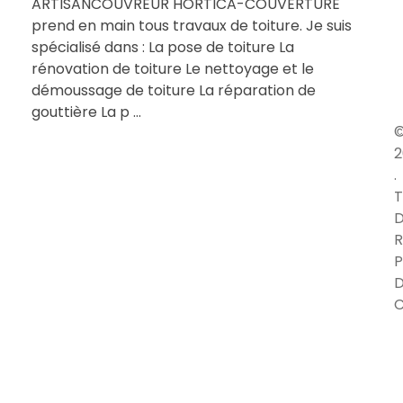
ARTISANCOUVREUR HORTICA-COUVERTURE
prend en main tous travaux de toiture. Je suis
spécialisé dans : La pose de toiture La
rénovation de toiture Le nettoyage et le
démoussage de toiture La réparation de
gouttière La p ...
2
.
T
D
R
P
C