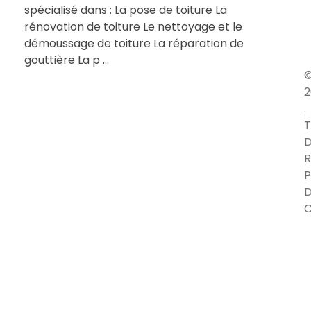
spécialisé dans : La pose de toiture La
rénovation de toiture Le nettoyage et le
démoussage de toiture La réparation de
gouttière La p ...
2
.
T
D
R
P
C