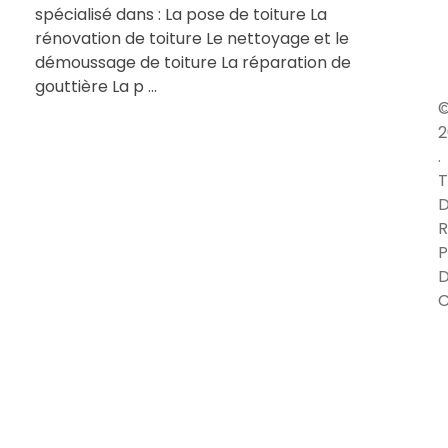
spécialisé dans : La pose de toiture La
rénovation de toiture Le nettoyage et le
démoussage de toiture La réparation de
gouttière La p ...
2
.
T
D
R
P
C