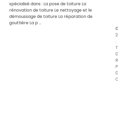
spécialisé dans : La pose de toiture La
rénovation de toiture Le nettoyage et le
démoussage de toiture La réparation de
gouttière La p ...
2
.
T
D
R
P
C