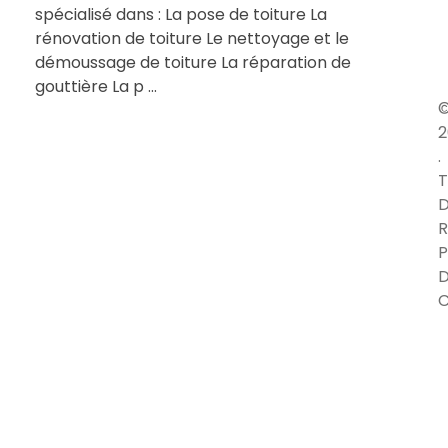
spécialisé dans : La pose de toiture La
rénovation de toiture Le nettoyage et le
démoussage de toiture La réparation de
gouttière La p ...
2
.
T
D
R
P
C