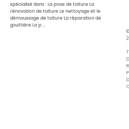
spécialisé dans : La pose de toiture La
rénovation de toiture Le nettoyage et le
démoussage de toiture La réparation de
gouttière La p ...
2
.
T
D
R
P
C