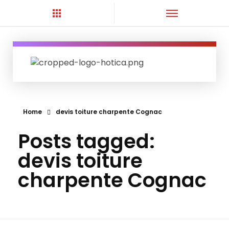
Hortica-Couverture
Toiture Charentaise
No
Home
devis toiture charpente Cognac
No
Posts tagged:
No
devis toiture
Netto
charpente Cognac
Peintur
T