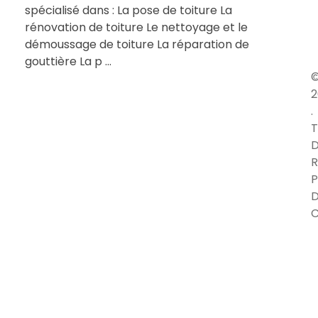
spécialisé dans : La pose de toiture La
rénovation de toiture Le nettoyage et le
démoussage de toiture La réparation de
gouttière La p ...
2
.
T
D
R
P
C