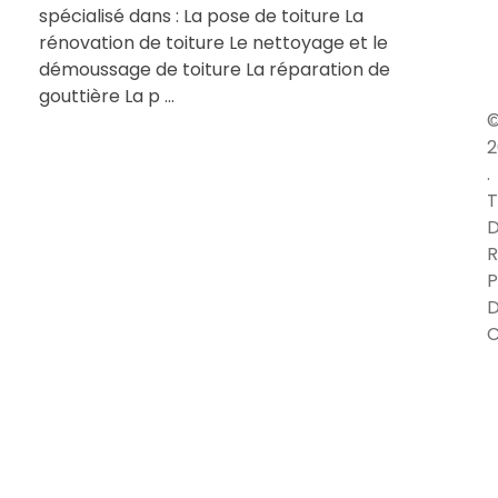
spécialisé dans : La pose de toiture La
rénovation de toiture Le nettoyage et le
démoussage de toiture La réparation de
gouttière La p ...
2
.
T
D
R
P
C