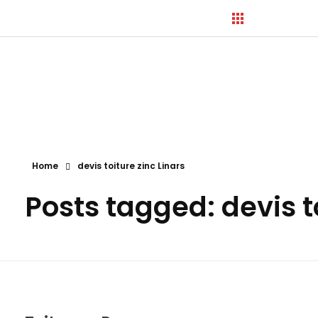
Hortica-Couverture
Toiture Charentaise
Home
devis toiture zinc Linars
Posts tagged: devis t