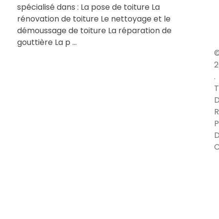
spécialisé dans : La pose de toiture La
rénovation de toiture Le nettoyage et le
démoussage de toiture La réparation de
gouttière La p ...
2
.
T
D
R
P
C