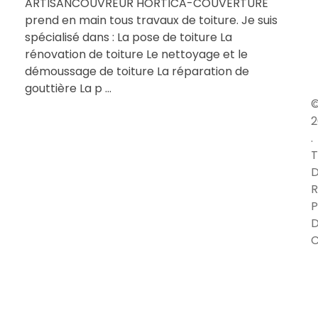
ARTISANCOUVREUR HORTICA-COUVERTURE
prend en main tous travaux de toiture. Je suis
spécialisé dans : La pose de toiture La
rénovation de toiture Le nettoyage et le
démoussage de toiture La réparation de
gouttière La p ...
2
.
T
D
R
P
C