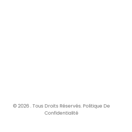
Elle
couvre
les
dommages
survenus
après la
réception
des
travaux,
pendant
une
durée de
10 ans.
© 2026 . Tous Droits Réservés.
Politique De
Confidentialité