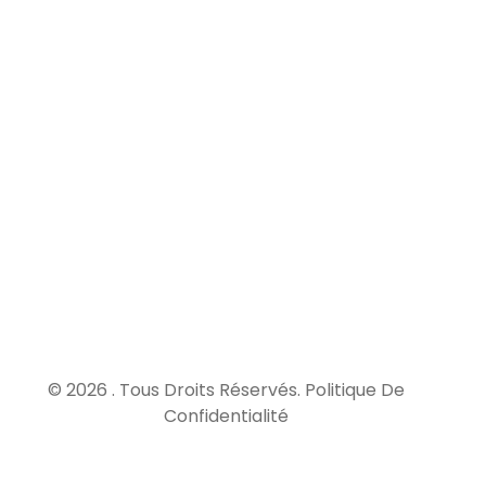
Elle
couvre
les
dommages
survenus
après la
réception
des
travaux,
pendant
une
durée de
10 ans.
© 2026 . Tous Droits Réservés.
Politique De
Confidentialité