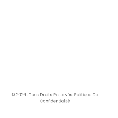
Elle
couvre
les
dommages
survenus
après la
réception
des
travaux,
pendant
une
durée de
10 ans.
© 2026 . Tous Droits Réservés.
Politique De
Confidentialité