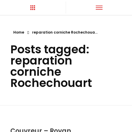
Home
reparation corniche Rochechoua...
Hortica-Couverture
Toiture Charentaise
Posts tagged:
reparation
corniche
Rochechouart
Couvreur – Royan