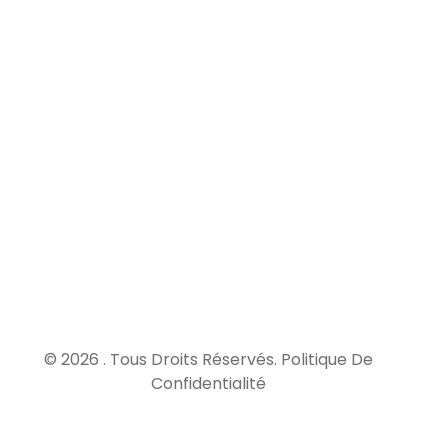
Elle
couvre
les
dommages
survenus
après la
réception
des
travaux,
pendant
une
durée de
10 ans.
© 2026 . Tous Droits Réservés.
Politique De
Confidentialité