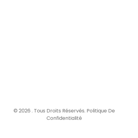
Elle
couvre
les
dommages
survenus
après la
réception
des
travaux,
pendant
une
durée de
10 ans.
© 2026 . Tous Droits Réservés.
Politique De
Confidentialité