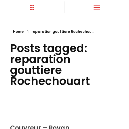
Home
reparation gouttiere Rochechou...
Hortica-Couverture
Toiture Charentaise
Posts tagged:
reparation
gouttiere
Rochechouart
Couvreur – Royan